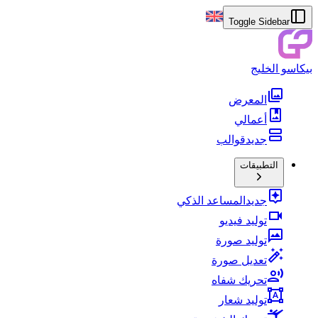
Toggle Sidebar
بيكاسو الخليج
المعرض
أعمالي
جديد
قوالب
التطبيقات
جديد
المساعد الذكي
توليد فيديو
توليد صورة
تعديل صورة
تحريك شفاه
توليد شعار