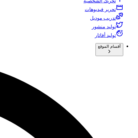
تحريك الشخصية
تحرير فيديوهات
تدريب موديل
توليد منشور
توليد أفاتار
أقسام الموقع