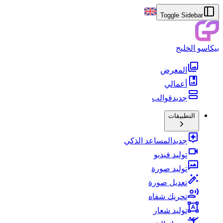
Toggle Sidebar
بيكاسو الخليج
المعرض
أعمالي
جديد
قوالب
التطبيقات
جديد
المساعد الذكي
توليد فيديو
توليد صورة
تعديل صورة
تحريك شفاه
توليد شعار