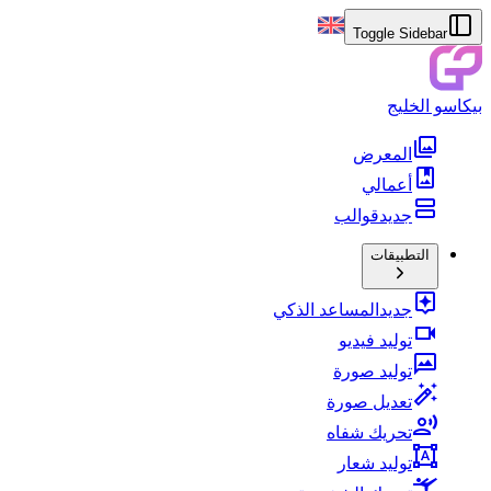
Toggle Sidebar
بيكاسو الخليج
المعرض
أعمالي
جديد
قوالب
التطبيقات
جديد
المساعد الذكي
توليد فيديو
توليد صورة
تعديل صورة
تحريك شفاه
توليد شعار