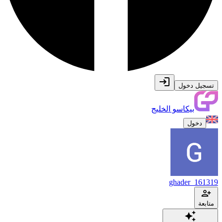
تسجيل دخول
بيكاسو الخليج
دخول
ghader_161319
متابعة