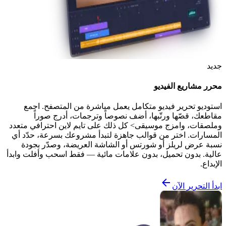
جديد
محرر مشاريع الفيديو
استوديو تحرير فيديو متكامل يعمل مباشرة من المتصفح. اجمع
مقاطعك، قصّها ورتّبها، أضف نصوصاً وترجمات، أدرج صوراً
وملصقات، وامزج موسيقى> كل ذلك على تايم لاين احترافي متعدد
المسارات. اختر من قوالب جاهزة لتبدأ مشروعك بسرعة، حدّد أي
نسبة عرض لريلز أو شورتس أو الشاشة العريضة، وصدّر بجودة
عالية. بدون تحميل، بدون علامات مائية — فقط اسحب وأفلت وابدأ
الإبداع.
ابدأ التحرير الآن