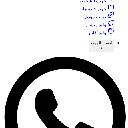
تحريك الشخصية
تحرير فيديوهات
تدريب موديل
توليد منشور
توليد أفاتار
أقسام الموقع