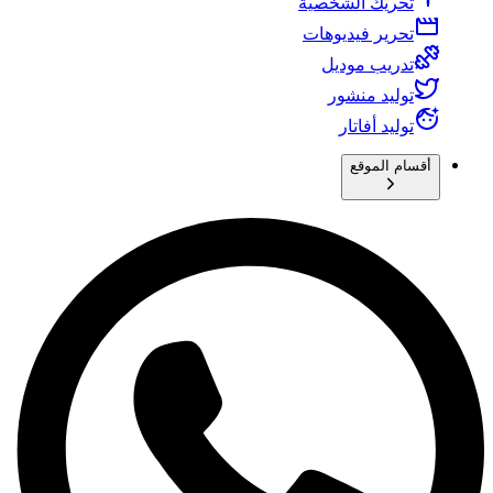
تحريك الشخصية
تحرير فيديوهات
تدريب موديل
توليد منشور
توليد أفاتار
أقسام الموقع