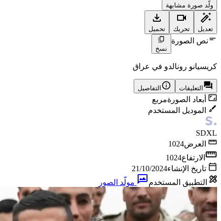
ولّد صورة مشابهة
تعديل
تحريك
تحميل
نص الصورة
نسخ
كريسيانو رونالدو في عراق
التعليقات
التفاصيل
أبعاد الصورة
مربع
الموديل المستخدم
SDXL
العرض
1024
الارتفاع
1024
تاريخ الإنشاء
21/10/2024
التطبيق المستخدم
مولّد الصور