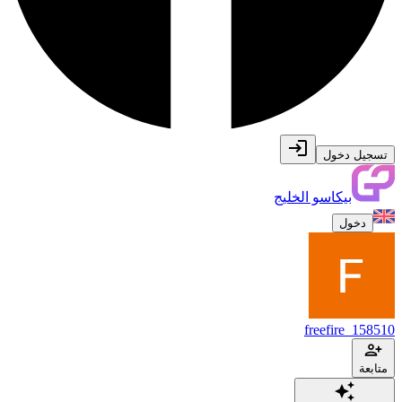
تسجيل دخول
بيكاسو الخليج
دخول
freefire_158510
متابعة