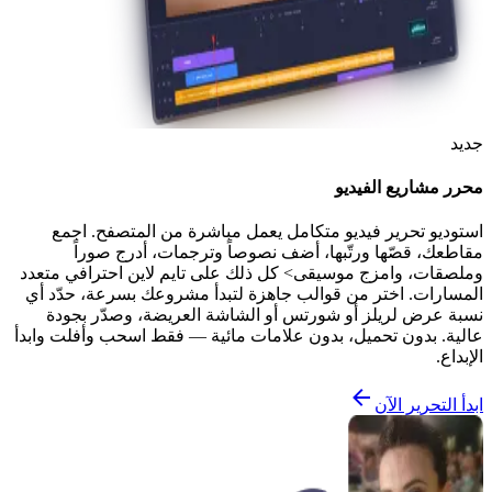
جديد
محرر مشاريع الفيديو
استوديو تحرير فيديو متكامل يعمل مباشرة من المتصفح. اجمع
مقاطعك، قصّها ورتّبها، أضف نصوصاً وترجمات، أدرج صوراً
وملصقات، وامزج موسيقى> كل ذلك على تايم لاين احترافي متعدد
المسارات. اختر من قوالب جاهزة لتبدأ مشروعك بسرعة، حدّد أي
نسبة عرض لريلز أو شورتس أو الشاشة العريضة، وصدّر بجودة
عالية. بدون تحميل، بدون علامات مائية — فقط اسحب وأفلت وابدأ
الإبداع.
ابدأ التحرير الآن