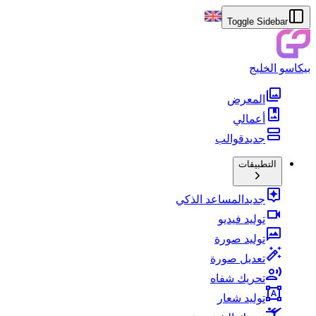
Toggle Sidebar
بيكاسو الخليج
المعرض
أعمالي
جديد
قوالب
التطبيقات
جديد
المساعد الذكي
توليد فيديو
توليد صورة
تعديل صورة
تحريك شفاه
توليد شعار