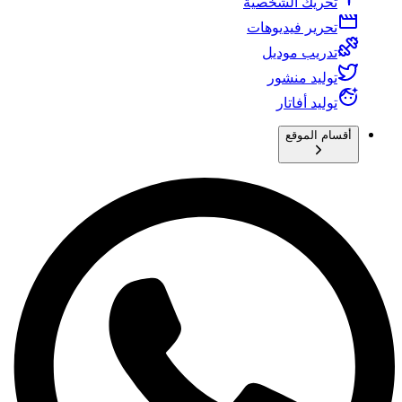
تحريك الشخصية
تحرير فيديوهات
تدريب موديل
توليد منشور
توليد أفاتار
أقسام الموقع