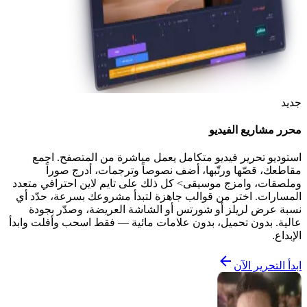
جديد
محرر مشاريع الفيديو
استوديو تحرير فيديو متكامل يعمل مباشرة من المتصفح. اجمع
مقاطعك، قصّها ورتّبها، أضف نصوصاً وترجمات، أدرج صوراً
وملصقات، وامزج موسيقى> كل ذلك على تايم لاين احترافي متعدد
المسارات. اختر من قوالب جاهزة لتبدأ مشروعك بسرعة، حدّد أي
نسبة عرض لريلز أو شورتس أو الشاشة العريضة، وصدّر بجودة
عالية. بدون تحميل، بدون علامات مائية — فقط اسحب وأفلت وابدأ
الإبداع.
ابدأ التحرير الآن