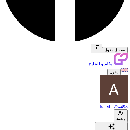
تسجيل دخول
بيكاسو الخليج
دخول
kallyb_224498
متابعة