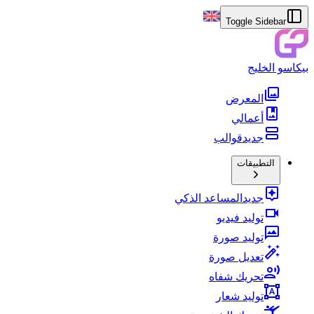
Toggle Sidebar
بيكاسو الخليج
المعرض
أعمالي
جديد
قوالب
التطبيقات
جديد
المساعد الذكي
توليد فيديو
توليد صورة
تعديل صورة
تحريك شفاه
توليد شعار