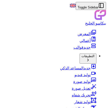
Toggle Sidebar
بيكاسو الخليج
المعرض
أعمالي
جديد
قوالب
التطبيقات
جديد
المساعد الذكي
توليد فيديو
توليد صورة
تعديل صورة
تحريك شفاه
توليد شعار