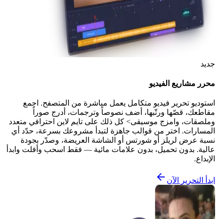
جديد
محرر مشاريع الفيديو
استوديو تحرير فيديو متكامل يعمل مباشرة من المتصفح. اجمع
مقاطعك، قصّها ورتّبها، أضف نصوصاً وترجمات، أدرج صوراً
وملصقات، وامزج موسيقى> كل ذلك على تايم لاين احترافي متعدد
المسارات. اختر من قوالب جاهزة لتبدأ مشروعك بسرعة، حدّد أي
نسبة عرض لريلز أو شورتس أو الشاشة العريضة، وصدّر بجودة
عالية. بدون تحميل، بدون علامات مائية — فقط اسحب وأفلت وابدأ
الإبداع.
ابدأ التحرير الآن