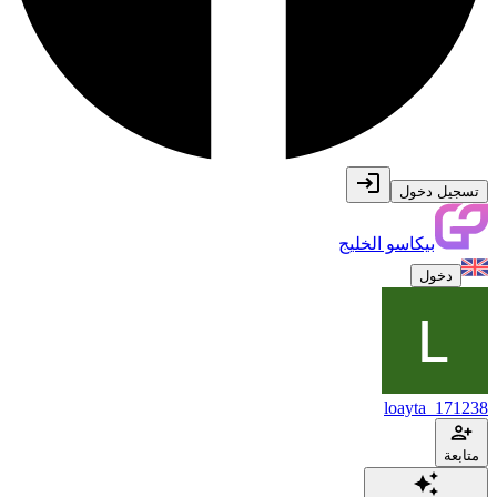
تسجيل دخول
بيكاسو الخليج
دخول
loayta_171238
متابعة