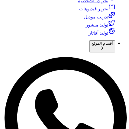
تحريك الشخصية
تحرير فيديوهات
تدريب موديل
توليد منشور
توليد أفاتار
أقسام الموقع