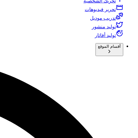
تحريك الشخصية
تحرير فيديوهات
تدريب موديل
توليد منشور
توليد أفاتار
أقسام الموقع