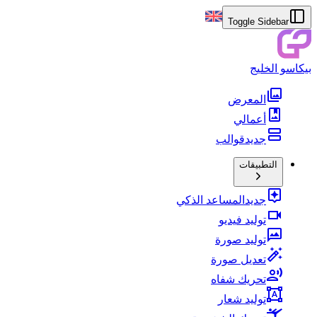
Toggle Sidebar
بيكاسو الخليج
المعرض
أعمالي
جديد
قوالب
التطبيقات
جديد
المساعد الذكي
توليد فيديو
توليد صورة
تعديل صورة
تحريك شفاه
توليد شعار