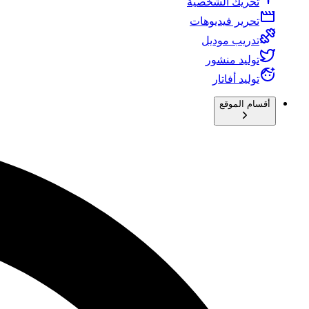
تحريك الشخصية
تحرير فيديوهات
تدريب موديل
توليد منشور
توليد أفاتار
أقسام الموقع