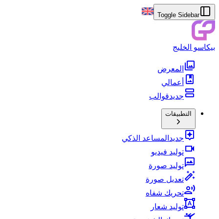
Toggle Sidebar
بيكاسو الخليج
المعرض
أعمالي
جديد
قوالب
التطبيقات
جديد
المساعد الذكي
توليد فيديو
توليد صورة
تعديل صورة
تحريك شفاه
توليد شعار