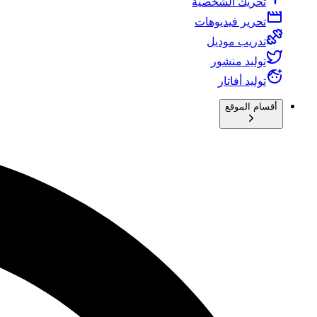
تحريك الشخصية
تحرير فيديوهات
تدريب موديل
توليد منشور
توليد أفاتار
أقسام الموقع