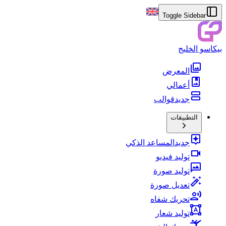
Toggle Sidebar
بيكاسو الخليج
المعرض
أعمالي
جديد
قوالب
التطبيقات
جديد
المساعد الذكي
توليد فيديو
توليد صورة
تعديل صورة
تحريك شفاه
توليد شعار