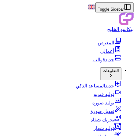
Toggle Sidebar
بيكاسو الخليج
المعرض
أعمالي
جديد
قوالب
التطبيقات
جديد
المساعد الذكي
توليد فيديو
توليد صورة
تعديل صورة
تحريك شفاه
توليد شعار