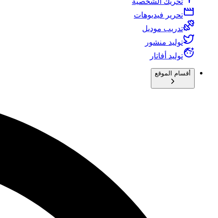
تحريك الشخصية
تحرير فيديوهات
تدريب موديل
توليد منشور
توليد أفاتار
أقسام الموقع