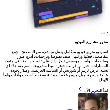
جديد
محرر مشاريع الفيديو
استوديو تحرير فيديو متكامل يعمل مباشرة من المتصفح. اجمع
مقاطعك، قصّها ورتّبها، أضف نصوصاً وترجمات، أدرج صوراً
وملصقات، وامزج موسيقى> كل ذلك على تايم لاين احترافي متعدد
المسارات. اختر من قوالب جاهزة لتبدأ مشروعك بسرعة، حدّد أي
نسبة عرض لريلز أو شورتس أو الشاشة العريضة، وصدّر بجودة
عالية. بدون تحميل، بدون علامات مائية — فقط اسحب وأفلت وابدأ
الإبداع.
ابدأ التحرير الآن