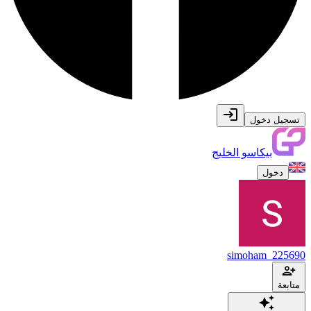
تسجيل دخول
بيكاسو الخليج
دخول
simoham_225690
متابعة