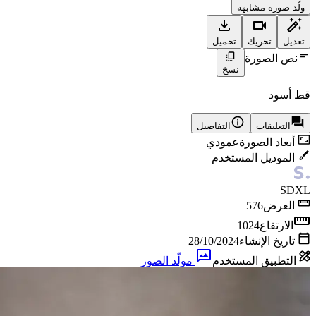
ولّد صورة مشابهة
تعديل
تحريك
تحميل
نص الصورة
نسخ
قط أسود
التعليقات
التفاصيل
أبعاد الصورة
عمودي
الموديل المستخدم
SDXL
العرض
576
الارتفاع
1024
تاريخ الإنشاء
28/10/2024
التطبيق المستخدم
مولّد الصور