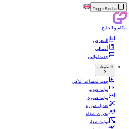
Toggle Sidebar
بيكاسو الخليج
المعرض
أعمالي
جديد
قوالب
التطبيقات
جديد
المساعد الذكي
توليد فيديو
توليد صورة
تعديل صورة
تحريك شفاه
توليد شعار