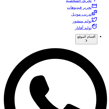
تحريك الشخصية
تحرير فيديوهات
تدريب موديل
توليد منشور
توليد أفاتار
أقسام الموقع