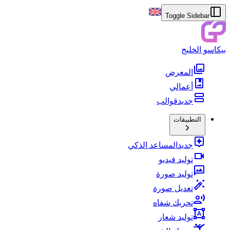
Toggle Sidebar
بيكاسو الخليج
المعرض
أعمالي
جديد
قوالب
التطبيقات
جديد
المساعد الذكي
توليد فيديو
توليد صورة
تعديل صورة
تحريك شفاه
توليد شعار