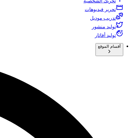
تحريك الشخصية
تحرير فيديوهات
تدريب موديل
توليد منشور
توليد أفاتار
أقسام الموقع