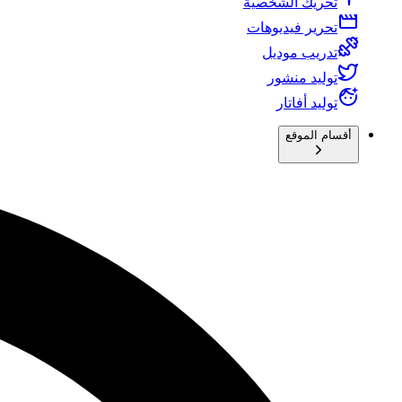
تحريك الشخصية
تحرير فيديوهات
تدريب موديل
توليد منشور
توليد أفاتار
أقسام الموقع