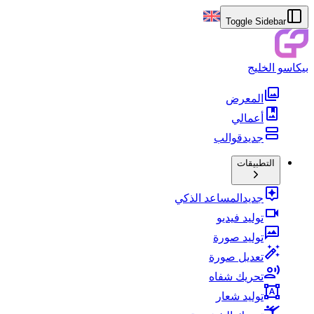
Toggle Sidebar
بيكاسو الخليج
المعرض
أعمالي
جديد
قوالب
التطبيقات
جديد
المساعد الذكي
توليد فيديو
توليد صورة
تعديل صورة
تحريك شفاه
توليد شعار