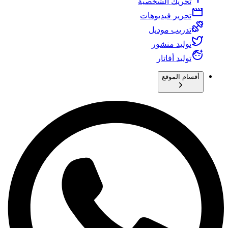
تحريك الشخصية
تحرير فيديوهات
تدريب موديل
توليد منشور
توليد أفاتار
أقسام الموقع