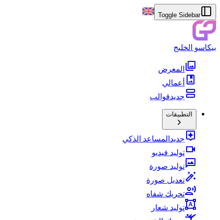
Toggle Sidebar
بيكاسو الخليج
المعرض
أعمالي
جديد
قوالب
التطبيقات
جديد
المساعد الذكي
توليد فيديو
توليد صورة
تعديل صورة
تحريك شفاه
توليد شعار