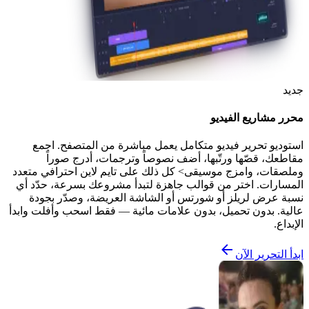
جديد
محرر مشاريع الفيديو
استوديو تحرير فيديو متكامل يعمل مباشرة من المتصفح. اجمع
مقاطعك، قصّها ورتّبها، أضف نصوصاً وترجمات، أدرج صوراً
وملصقات، وامزج موسيقى> كل ذلك على تايم لاين احترافي متعدد
المسارات. اختر من قوالب جاهزة لتبدأ مشروعك بسرعة، حدّد أي
نسبة عرض لريلز أو شورتس أو الشاشة العريضة، وصدّر بجودة
عالية. بدون تحميل، بدون علامات مائية — فقط اسحب وأفلت وابدأ
الإبداع.
ابدأ التحرير الآن