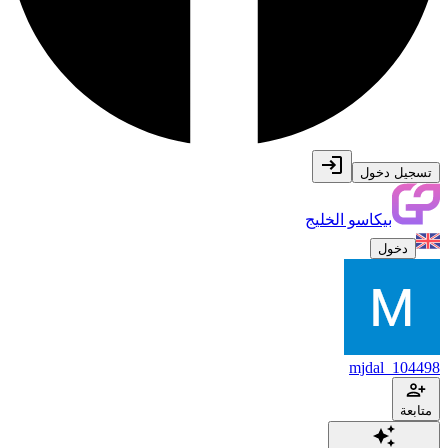
تسجيل دخول
بيكاسو الخليج
دخول
mjdal_104498
متابعة