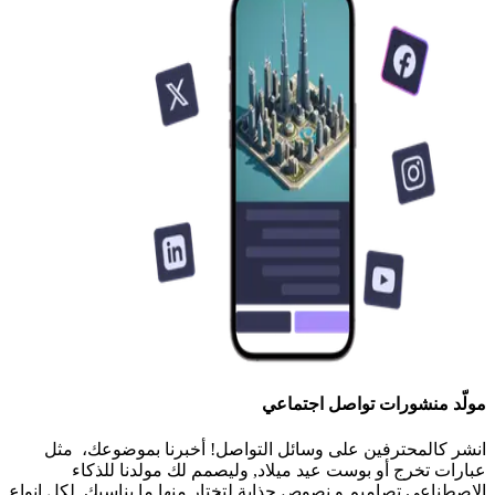
مولّد منشورات تواصل اجتماعي
انشر كالمحترفين على وسائل التواصل! أخبرنا بموضوعك، مثل
عبارات تخرج أو بوست عيد ميلاد, وليصمم لك مولدنا للذكاء
الاصطناعي تصاميم و نصوص جذابة لتختار منها ما يناسبك. لكل انواع