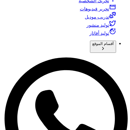
تحريك الشخصية
تحرير فيديوهات
تدريب موديل
توليد منشور
توليد أفاتار
أقسام الموقع