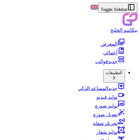
Toggle Sidebar
بيكاسو الخليج
المعرض
أعمالي
جديد
قوالب
التطبيقات
جديد
المساعد الذكي
توليد فيديو
توليد صورة
تعديل صورة
تحريك شفاه
توليد شعار