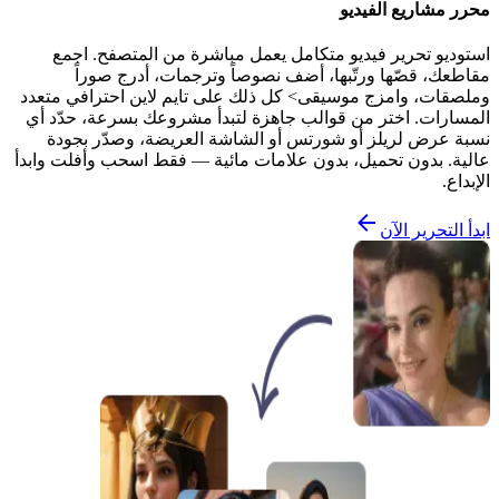
محرر مشاريع الفيديو
استوديو تحرير فيديو متكامل يعمل مباشرة من المتصفح. اجمع
مقاطعك، قصّها ورتّبها، أضف نصوصاً وترجمات، أدرج صوراً
وملصقات، وامزج موسيقى> كل ذلك على تايم لاين احترافي متعدد
المسارات. اختر من قوالب جاهزة لتبدأ مشروعك بسرعة، حدّد أي
نسبة عرض لريلز أو شورتس أو الشاشة العريضة، وصدّر بجودة
عالية. بدون تحميل، بدون علامات مائية — فقط اسحب وأفلت وابدأ
الإبداع.
ابدأ التحرير الآن