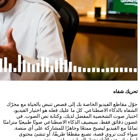
تحريك شفاه
حوّل مقاطع الفيديو الخاصة بك إلى قصص تنبض بالحياة مع محرّك
الشفاه بالذكاء الاصطناعي. كل ما عليك فعله هو اختيار الفيديو،
اختيار صوت الشخصية المفضل لديك، وكتابة نص الصوت. في
غضون دقائق فقط، سيضيف الذكاء الاصطناعي صوتًا طبيعيًا متزامنًا
تمامًا مع الفيديو ليصبح ممتعًا وجاهزًا للمشاركة على أي منصة.
سواء كنت تروي قصة، تصنع مقطعًا طريفًا، أو تنشئ محتوى
لمتابعيك، هذه الأداة تجعل العملية سهلة وممتعة.