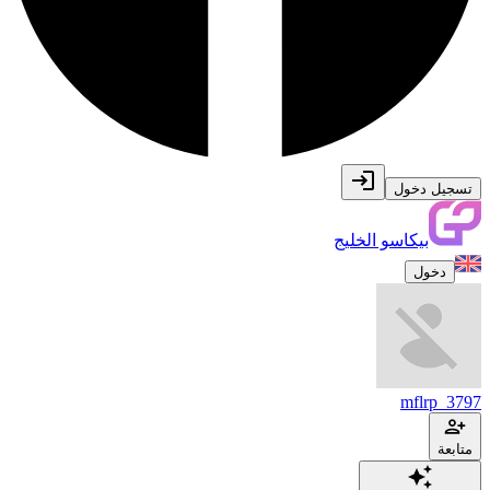
تسجيل دخول
بيكاسو الخليج
دخول
mflrp_3797
متابعة