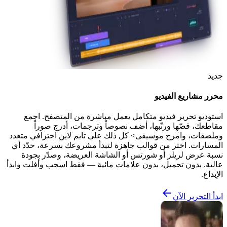
جديد
محرر مشاريع الفيديو
استوديو تحرير فيديو متكامل يعمل مباشرة من المتصفح. اجمع
مقاطعك، قصّها ورتّبها، أضف نصوصاً وترجمات، أدرج صوراً
وملصقات، وامزج موسيقى> كل ذلك على تايم لاين احترافي متعدد
المسارات. اختر من قوالب جاهزة لتبدأ مشروعك بسرعة، حدّد أي
نسبة عرض لريلز أو شورتس أو الشاشة العريضة، وصدّر بجودة
عالية. بدون تحميل، بدون علامات مائية — فقط اسحب وأفلت وابدأ
الإبداع.
ابدأ التحرير الآن