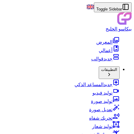
Toggle Sidebar
بيكاسو الخليج
المعرض
أعمالي
جديد
قوالب
التطبيقات
جديد
المساعد الذكي
توليد فيديو
توليد صورة
تعديل صورة
تحريك شفاه
توليد شعار