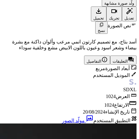
ولّد صورة مشابهة
تعديل
تحريك
تحميل
نص الصورة
نسخ
أسد بتاج، مع تصميم كارتون انمي مرعب وألوان داكنة مع بشرة
بيضاء وشعر اسود وعيون باللون الابيض مشع وخلفية سوداء
التعليقات
التفاصيل
أبعاد الصورة
مربع
الموديل المستخدم
SDXL
العرض
1024
الارتفاع
1024
تاريخ الإنشاء
20/08/2024
التطبيق المستخدم
مولّد الصور