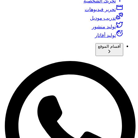
تحريك الشخصية
تحرير فيديوهات
تدريب موديل
توليد منشور
توليد أفاتار
أقسام الموقع