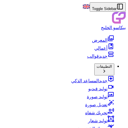
Toggle Sidebar
بيكاسو الخليج
المعرض
أعمالي
جديد
قوالب
التطبيقات
جديد
المساعد الذكي
توليد فيديو
توليد صورة
تعديل صورة
تحريك شفاه
توليد شعار