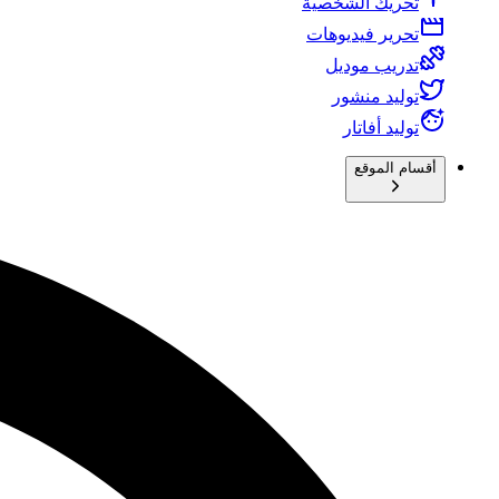
تحريك الشخصية
تحرير فيديوهات
تدريب موديل
توليد منشور
توليد أفاتار
أقسام الموقع