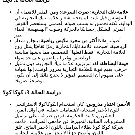
علامة نايك التجارية: صوت السرعة:
ومن المثير للاهتمام أن
المؤسس فيل نايت لم يعجبه شعار علامة نايك التجارية في
البداية، لكنه تحمس له بسبب صوته الضمني. يستحضر القوس
المرئي للشكل إحساسًا بالحركة وصوت "الهسهسة" لعداء
يمر.
أكثر من مجرد ملابس رياضية:
يتجاوز شعار Nike أصوله
الرياضية. أصبحت علامة نايك التجارية رمزًا ثقافيًا يمثل روح
العلامة التجارية "فقط افعلها" للتصميم، مما يجعلها مناسبة
للرياضيين وغير الرياضيين على حد سواء.
قيمة البساطة:
لقد تم تزويد علامة نايك التجارية، دون تمثيل
حرفي، بقيم قوية للعلامة التجارية بمرور الوقت. إنها شهادة
على مفهوم أن التصميم المؤثر لا يحتاج دائمًا إلى أن يكون
توضيحيًا صريحًا.
دراسة الحالة 3: كوكا كولا
الأحمر: اختيار مدروس:
كان استخدام الكوكاكولا الاستراتيجي
للون الأحمر استجابة لاهتمامات عملية. في أوائل القرن
العشرين، كانت الحكومة تفرض ضرائب على براميل
المشروبات السائبة. لتمييزها عن جامعي الضرائب ، قامت
شركة كوكا كولا بطلاء البراميل باللون الأحمر الفاتح. علق
اللون، وأصبح جزءًا لا يتجزأ من علامته التجارية.