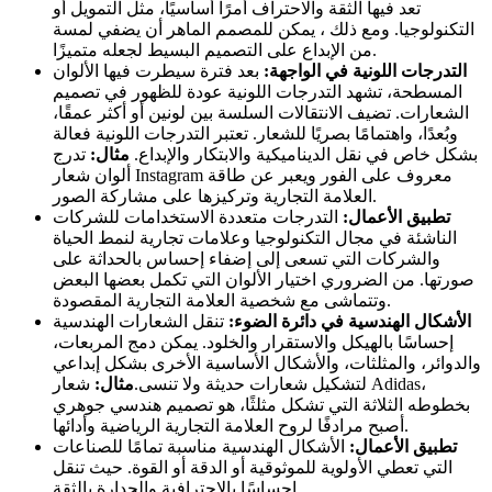
تعد فيها الثقة والاحتراف أمرًا أساسيًا، مثل التمويل أو
التكنولوجيا. ومع ذلك ، يمكن للمصمم الماهر أن يضفي لمسة
من الإبداع على التصميم البسيط لجعله متميزًا.
التدرجات اللونية في الواجهة:
بعد فترة سيطرت فيها الألوان
المسطحة، تشهد التدرجات اللونية عودة للظهور في تصميم
الشعارات. تضيف الانتقالات السلسة بين لونين أو أكثر عمقًا،
وبُعدًا، واهتمامًا بصريًا للشعار. تعتبر التدرجات اللونية فعالة
بشكل خاص في نقل الديناميكية والابتكار والإبداع.
مثال:
تدرج
ألوان شعار Instagram معروف على الفور ويعبر عن طاقة
العلامة التجارية وتركيزها على مشاركة الصور.
تطبيق الأعمال:
التدرجات متعددة الاستخدامات للشركات
الناشئة في مجال التكنولوجيا وعلامات تجارية لنمط الحياة
والشركات التي تسعى إلى إضفاء إحساس بالحداثة على
صورتها. من الضروري اختيار الألوان التي تكمل بعضها البعض
وتتماشى مع شخصية العلامة التجارية المقصودة.
الأشكال الهندسية في دائرة الضوء:
تنقل الشعارات الهندسية
إحساسًا بالهيكل والاستقرار والخلود. يمكن دمج المربعات،
والدوائر، والمثلثات، والأشكال الأساسية الأخرى بشكل إبداعي
لتشكيل شعارات حديثة ولا تنسى.
مثال:
شعار Adidas،
بخطوطه الثلاثة التي تشكل مثلثًا، هو تصميم هندسي جوهري
أصبح مرادفًا لروح العلامة التجارية الرياضية وأدائها.
تطبيق الأعمال:
الأشكال الهندسية مناسبة تمامًا للصناعات
التي تعطي الأولوية للموثوقية أو الدقة أو القوة. حيث تنقل
إحساسًا بالاحترافية والجدارة بالثقة.