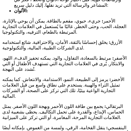
المشاعر والرسالة التي تريد نقلها. إليك دليل سريع:
الألوان:
الأحمر
:
جريء، حيوي، مفعم بالطاقة. يمكن أن يوحي بالإثارة،
العجلة، الحب، وحتى الخطر. غالبًا ما يُستعمل في العلامات التجارية
المرتبطة بالطعام، الترفيه، والتكنولوجيا.
الأزرق
:
يخلق إحساسًا بالثقة، الأمان، والاحترافية. شائع استخدامه
لدى الشركات الطبية، المالية، والتكنولوجية.
الأصفر
:
مرتبط بالسعادة، التفاؤل، والود. يمكنه تحفيز الدفء، اللهو،
والابتكار. يُرى في العلامات التجارية التي تستهدف الأطفال أو التي
تُشدد على البهجة.
الأخضر
:
يرمز إلى الطبيعة، النمو، الاستدامة، والانتعاش. كما يمكنه
تمثيل الثراء والهيبة. يستخدم على نطاق واسع من قبل العلامات
التجارية الواعية بيئيًا، تلك التي تركز على الصحة، أو الشركات
المالية.
البرتقالي
:
يجمع بين طاقة اللون الأحمر وبهجة اللون الأصفر. يمثل
الحماس، الإبداع، والقدرة على تحمل التكاليف. يحظى بشعبية لدى
العلامات التجارية المرحة، المغامرة، أو التي تركز على الميزانية.
البنفسجي
:
ينقل الفخامة، الرقي، ولمسة من الغموض. بإمكانه أيضًا