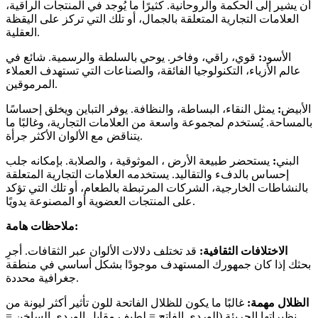
أن يشير إلى الحكمة والروحانية. كثيرًا ما يُوجد في المنتجات الراقية،
العلامات التجارية المتعلقة بالجمال، أو تلك التي تركز على اليقظة
العقلية.
الأسود
:
قوي، راقي، وفاخر. يوحي بالسلطة والرسمية. شائع في
عالم الأزياء، التكنولوجيا الفائقة، والصناعات التي تستهدف العملاء
المرموقين.
الأبيض
:
يمثل النقاء، البساطة، والنظافة. يوفر التباين ويخلق إحساسًا
بالمساحة. يُستخدم لمجموعة واسعة من العلامات التجارية، وغالبًا ما
يتناقض مع الألوان الأكثر جرأة.
البني
:
يستحضر طبيعة الأرض ، الموثوقية ، والصلابة. بإمكانه جلب
إحساس بالدفء والتقاليد. يستخدمه العلامات التجارية المتعلقة
بالنشاطات الخارجية، الشركات المرتبطة بالطعام، أو تلك التي تؤكد
على المنتجات العضوية أو المصنوعة يدويًا.
ملاحظات هامة:
الاختلافات الثقافية:
قد تختلف دلالات الألوان عبر الثقافات. أجرِ
بحثك إذا كان جمهورك المستهدف موجودًا بشكل أساسي في منطقة
جغرافية محددة.
الظلال مهمة:
غالبًا ما يكون للظلال الفاتحة للون تأثير أكثر ليونة من
نظيراتها الجريئة (الوردي الفاتح = لطيف مقابل الوردي الساخن =