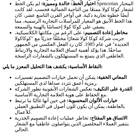
اختيار الخط: خالدة ومميزة:
لم يكن الخط Spencerian المختار
لشعار كوكا كولا ممتعًا من الناحية الجمالية فحسب. لقد كانت
أيضًا خطوة تجارية ذكية. في أواخر القرن التاسع عشر، كان
هذا الخط الأنيق هو المعيار للمراسلات التجارية الرسمية، مما
يضفي على كوكا كولا إحساسًا بالهيبة والسمعة.
مخاطر إعادة التصميم:
على الرغم من مكانتها الكلاسيكية،
جربت شركة كوكا كولا شعارًا مختلفًا جذريًا مع "كوكاكولا
الجديدة" في عام 1985. كان رد الفعل العكسي من الجمهور
ساحقًا. هذا يؤكد أهمية اتساق العلامة التجارية والارتباط
العاطفي الذي يتمتع به المستهلكون بالشعارات الراسخة.
النقاط الأساسية: يكشف هذا التحليل المعزز ما يلي:
المعاني الخفية:
يمكن أن تحمل خيارات التصميم تفسيرات
رمزية أعمق تتردد صداها لدى المستهلكين.
القدرة على التكيف:
تعكس الشعارات الأيقونية تطور الشركة
مع الحفاظ على هوية العلامة التجارية الأساسية.
خيارات الألوان المحسوبة:
في حين أنها غالبًا ما ترتبط
بالعاطفة، يمكن أن يكون للون أصول في التطبيق العملي
للأعمال.
الاتساق هو المفتاح:
تخاطر عمليات إعادة التصميم الجذرية
بتنفير العملاء المخلصين الذين يتواصلون عاطفياً مع الشعار
الحالي.