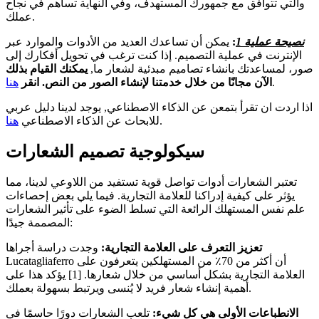
والتي تتوافق مع جمهورك المستهدف، وفي النهاية تساهم في نجاح
عملك.
نصيحة عملية 1
:
يمكن أن تساعدك العديد من الأدوات والموارد عبر
الإنترنت في عملية التصميم. إذا كنت ترغب في تحويل أفكارك إلى
صور، لمساعدتك بانشاء تصاميم مبدئية لشعار ما,
يمكنك القيام بذلك
.
الآن مجانًا من خلال خدمتنا لإنشاء الصور من النص. انقر
هنا
اذا اردت ان تقرأ بتمعن عن الذكاء الاصطناعي, يوجد لدينا دليل عربي
.
للابحاث عن الذكاء الاصطناعي
هنا
سيكولوجية تصميم الشعارات
تعتبر الشعارات أدوات تواصل قوية تستفيد من اللاوعي لدينا، مما
يؤثر على كيفية إدراكنا للعلامة التجارية. فيما يلي بعض إحصاءات
علم نفس المستهلك الرائعة التي تسلط الضوء على تأثير الشعارات
المصممة جيدًا:
تعزيز التعرف على العلامة التجارية:
وجدت دراسة أجراها
Lucatagliaferro أن أكثر من 70٪ من المستهلكين يتعرفون على
العلامة التجارية بشكل أساسي من خلال شعارها. [1] يؤكد هذا على
أهمية إنشاء شعار فريد لا يُنسى ويرتبط بسهولة بعملك.
الانطباعات الأولى هي كل شيء:
تلعب الشعارات دورًا حاسمًا في