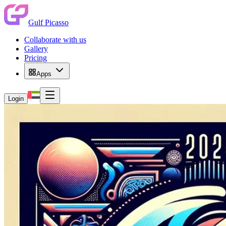
Gulf Picasso
Collaborate with us
Gallery
Pricing
Apps
Login