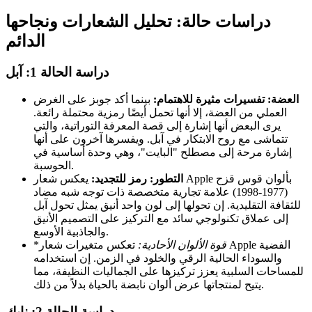
دراسات حالة: تحليل الشعارات ونجاحها
الدائم
دراسة الحالة 1: آبل
العضة: تفسيرات مثيرة للاهتمام:
بينما أكد جوبز على الغرض
العملي من العضة، إلا أنها تحمل أيضًا رمزية محتملة رائعة.
يرى البعض أنها إشارة إلى قصة المعرفة التوراتية، والتي
تتماشى مع روح الابتكار في آبل. ويفسرها آخرون على أنها
إشارة مرحة إلى مصطلح "البايت"، وهي وحدة أساسية في
الحوسبة.
التطور: رمز للتجديد:
يعكس شعار Apple بألوان قوس قزح
(1977-1998) علامة تجارية متخصصة ذات توجه شبه مضاد
للثقافة التقليدية. إن تحولها إلى لون واحد أنيق يمثل تحول آبل
إلى عملاق تكنولوجي سائد مع التركيز على التصميم الأنيق
والجاذبية الأوسع.
قوة الألوان الأحادية:
تعكس متغيرات شعار Apple الفضية
*
والسوداء الحالية الرقي والخلود في الزمن. إن استخدامه
للمساحات السلبية يعزز تركيزها على الجماليات النظيفة، مما
يتيح لمنتجاتها عرض ألوان نابضة بالحياة بدلاً من ذلك.
دراسة الحالة 2: نايك