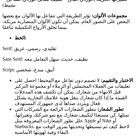
نشيط)
مجموعات الألوان:
تؤثر الطريقة التي تتفاعل بها الألوان مع بعضها
البعض على التصور العام. يمكن أن تكون الألوان المتضاربة مربكة،
بينما تخلق الأزواج التكميلية تناغمًا.
الخط:
Serif: تقليدي، رسمي، عريق
Sans Serif: نظيف، حديث، سهل التعامل معه
Script: أنيق، مبدع، شخصي
الاختبار والتقييم:
لا تصمم دون تفاعل مع المحيط! احصل على
تعليقات من العملاء المحتملين أو الزملاء أو مجموعة التركيز
قبل الانتهاء من شعارك. يمكن أن تكشف هذه المدخلات
القيمة ما إذا كان شعارك ينقل هوية علامتك التجارية بشكل
فعال ويتردد صداها لدى جمهورك المستهدف.
تطور الشعار:
تتطور الشعارات الرائعة مع الشركات التي
تمثلها. كن مستعدًا لتكييف شعارك مع نمو شركتك وتغيراتها.
حلل تطور الشعارات المعروفة مثل Apple أو Nike أو
Starbucks. لاحظ كيف تم تبسيطها وتحديثها بمرور الوقت مع
البقاء وفية لهويتها الأساسية.