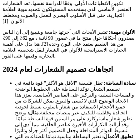
تكوين الانطباعات الأولى. وفقًا للدراسة نفسها، تعد الشعارات
العنصر الأساسي الذي يستخدمه المستهلكون لتحديد هوية العلامة
التجارية، حتى قبل الأسلوب البصري للعمل والصوت ومخطط
الألوان. [1]
الألوان مهمة:
تشير الأبحاث التي أجرتها جامعة وينيبيغ إلى أن الناس
يصدرون أحكامًا حول منتج ما في غضون 90 ثانية ، مع 62٪ إلى 90٪
من هذا التقييم يعتمد على اللون وحده [2]. هذا يدل على أهمية
الخيارات الاستراتيجية للألوان في الشعار لنقل شخصية العلامة
التجارية وقيمها على الفور..
اتجاهات تصميم الشعارات لعام 2024
سيادة البساطة:
تظل فلسفة "الأقل هو الأكثر" قوة دافعة في
تصميم الشعار. تؤكد البساطة على الخطوط الواضحة
والمساحة السلبية والتركيز على العناصر الأساسية. يعزز هذا
الاتجاه الوضوح الذي لا يُنسى والتنوع. يمكن للشركات من
جميع الأحجام الاستفادة من شعار بأسلوب بسيط لجودته
الخالدة وقابليته للتكيف عبر منصات مختلفة.
مثال:
يوضح
تطور شعار ماستركارد على مر السنين قوة البساطة تمامًا.
وقد أزالت التكرارات الأخيرة عناصر الخلفية، مما أدى إلى
تبسيط الدوائر المتداخلة وجعل التصميم أكثر جرأة وتأثيرًا.
تطبيق الأعمال:
تعتبر البساطة مناسبة تمامًا للصناعات التي