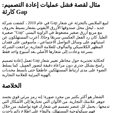
مثال لقصة فشل عمليات إعادة التصميم:
كارثة Gap
في عام 2010 ، كشفت شركة Gap لبيع الملابس بالتجزئة عن شعار
جديد ، ليحل محل صندوقها الأزرق الأيقوني بشعار بسيط بحروف
صغيرة "Gap" مع مربع أزرق صغير مضغوط في الزاوية اليمنى
العليا. كان رد الفعل العكسي سريعًا وحادًا. أعرب المستهلكون عن
استيائهم على وسائل التواصل الاجتماعي ، مأسوفين على فقدان
المظهر الكلاسيكي والمألوف للعلامة التجارية. تراجعت الشركة
بسرعة وعادت إلى شعارها الأصلي بعد أسبوع واحد فقط.
تعمل إعادة تصميم Gap كحكاية تحذيرية حول مخاطر تغيير شعار
راسخ بشكل جذري دون مراعاة دقيقة لتصور العميل. كما يسلط
الضوء على مدى ارتباط المستهلكين عاطفيًا حتى بأبسط محددات
الهوية المرئية للعلامة التجارية.
الخلاصة
الشعار هو أكثر بكثير من مجرد صورة؛ إنه رمز مرئي قوي يجسد
جوهر علامتك التجارية. من الألوان التي تختارها إلى الأشكال التي
تدمجها ، يحمل كل عنصر تصميم في شعارك قوة تواصلية. من خلال
فهم سيكولوجية المستهلك، والبقاء على اطلاع دائم بأحدث