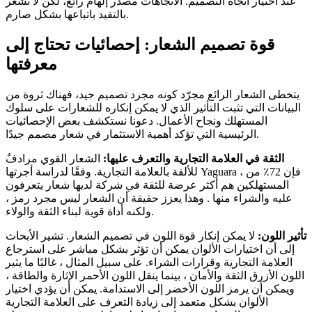
عند اختيار اتجاه التصميم. الاتجاهات مصدر إلهام رائع، لكن لا تشعر
بالتقيد باتباعها بشكل صارم.
قوة تصميم الشعار: إحصائيات تحتاج إلى
معرفتها
يتخطى الشعار الرائع مجرّد كونه مجرد تصميم جيد، فهناك ثروة من
البيانات التي تثبت التأثير الذي لا يمكن إنكاره للشعارات على سلوك
المستهلك ونجاح الأعمال. دعونا نستكشف بعض الإحصائيات
الرئيسية التي تؤكد أهمية الاستثمار في شعار مصمم جيدًا.
الثقة في العلامة التجارية والتعرف عليها:
الشعار القوي مرادفٌ
للألفة بالعلامة التجارية. وفقًا لدراسة أجرتها Yaguara ، فإن 72٪ من
المستهلكين هم أكثر عرضة للثقة في شركة لديها شعار يتعرفون
عليه والشراء منها . وهذا يعزز حقيقة أن الشعار ليس مجرد رمز ،
ولكنه أداة قوية لبناء الثقة والولاء.
تأثير اللون:
لا يمكن إنكار قوة اللون في تصميم الشعار. تشير الأبحاث
إلى أن اختيارات الألوان يمكن أن تؤثر بشكل مباشر على استرجاع
العلامة التجارية وقرارات الشراء. على سبيل المثال ، غالبًا ما يثير
اللون الأزرق الثقة والأمان ، بينما ينقل اللون الأحمر الإثارة والطاقة ،
ويمكن أن يرمز اللون الأخضر إلى الاستدامة. يمكن أن يؤدي اختيار
الألوان بشكل متعمد إلى زيادة التعرف على العلامة التجارية