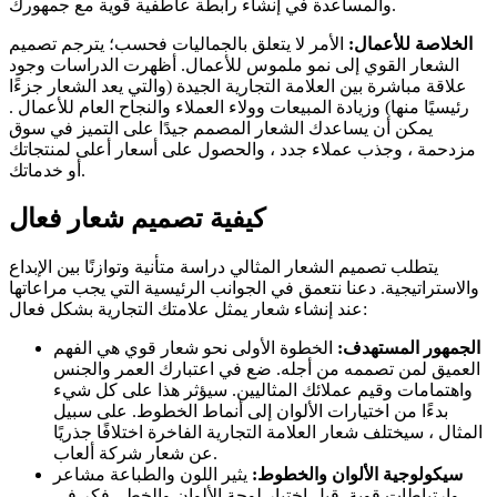
والمساعدة في إنشاء رابطة عاطفية قوية مع جمهورك.
الخلاصة للأعمال:
الأمر لا يتعلق بالجماليات فحسب؛ يترجم تصميم
الشعار القوي إلى نمو ملموس للأعمال. أظهرت الدراسات وجود
علاقة مباشرة بين العلامة التجارية الجيدة (والتي يعد الشعار جزءًا
رئيسيًا منها) وزيادة المبيعات وولاء العملاء والنجاح العام للأعمال .
يمكن أن يساعدك الشعار المصمم جيدًا على التميز في سوق
مزدحمة ، وجذب عملاء جدد ، والحصول على أسعار أعلى لمنتجاتك
أو خدماتك.
كيفية تصميم شعار فعال
يتطلب تصميم الشعار المثالي دراسة متأنية وتوازنًا بين الإبداع
والاستراتيجية. دعنا نتعمق في الجوانب الرئيسية التي يجب مراعاتها
عند إنشاء شعار يمثل علامتك التجارية بشكل فعال:
الجمهور المستهدف:
الخطوة الأولى نحو شعار قوي هي الفهم
العميق لمن تصممه من أجله. ضع في اعتبارك العمر والجنس
واهتمامات وقيم عملائك المثاليين. سيؤثر هذا على كل شيء
بدءًا من اختيارات الألوان إلى أنماط الخطوط. على سبيل
المثال ، سيختلف شعار العلامة التجارية الفاخرة اختلافًا جذريًا
عن شعار شركة ألعاب.
سيكولوجية الألوان والخطوط:
يثير اللون والطباعة مشاعر
وارتباطات قوية. قبل اختيار لوحة الألوان والخط ، فكر في