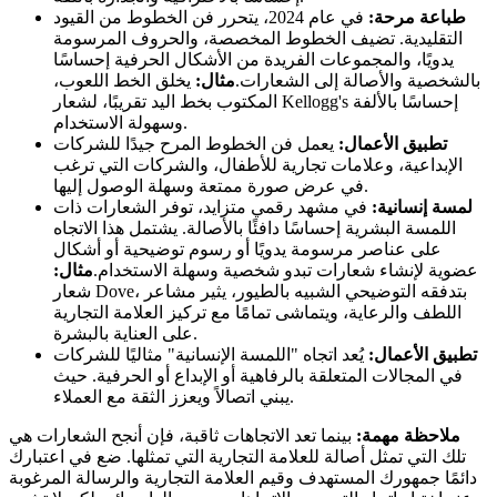
طباعة مرحة:
في عام 2024، يتحرر فن الخطوط من القيود
التقليدية. تضيف الخطوط المخصصة، والحروف المرسومة
يدويًا، والمجموعات الفريدة من الأشكال الحرفية إحساسًا
بالشخصية والأصالة إلى الشعارات.
مثال:
يخلق الخط اللعوب،
المكتوب بخط اليد تقريبًا، لشعار Kellogg's إحساسًا بالألفة
وسهولة الاستخدام.
تطبيق الأعمال:
يعمل فن الخطوط المرح جيدًا للشركات
الإبداعية، وعلامات تجارية للأطفال، والشركات التي ترغب
في عرض صورة ممتعة وسهلة الوصول إليها.
لمسة إنسانية:
في مشهد رقمي متزايد، توفر الشعارات ذات
اللمسة البشرية إحساسًا دافئًا بالأصالة. يشتمل هذا الاتجاه
على عناصر مرسومة يدويًا أو رسوم توضيحية أو أشكال
عضوية لإنشاء شعارات تبدو شخصية وسهلة الاستخدام.
مثال:
شعار Dove، بتدفقه التوضيحي الشبيه بالطيور، يثير مشاعر
اللطف والرعاية، ويتماشى تمامًا مع تركيز العلامة التجارية
على العناية بالبشرة.
تطبيق الأعمال:
يُعد اتجاه "اللمسة الإنسانية" مثاليًا للشركات
في المجالات المتعلقة بالرفاهية أو الإبداع أو الحرفية. حيث
يبني اتصالاً ويعزز الثقة مع العملاء.
ملاحظة مهمة:
بينما تعد الاتجاهات ثاقبة، فإن أنجح الشعارات هي
تلك التي تمثل أصالة للعلامة التجارية التي تمثلها. ضع في اعتبارك
دائمًا جمهورك المستهدف وقيم العلامة التجارية والرسالة المرغوبة