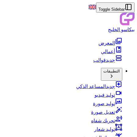
Toggle Sidebar
بيكاسو الخليج
المعرض
أعمالي
جديد
قوالب
التطبيقات
جديد
المساعد الذكي
توليد فيديو
توليد صورة
تعديل صورة
تحريك شفاه
توليد شعار