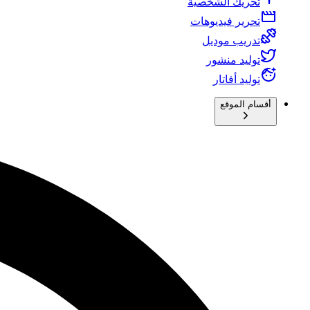
تحريك الشخصية
تحرير فيديوهات
تدريب موديل
توليد منشور
توليد أفاتار
أقسام الموقع