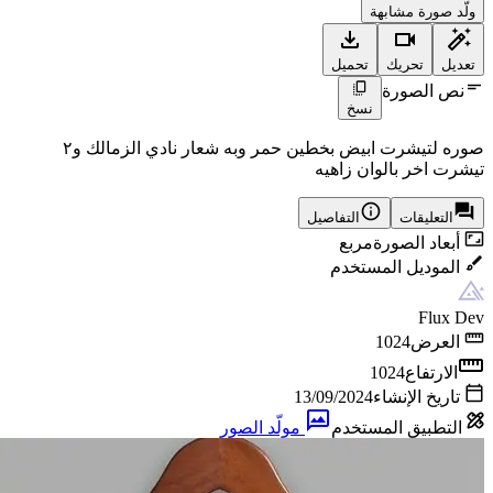
ولّد صورة مشابهة
تعديل
تحريك
تحميل
نص الصورة
نسخ
صوره لتيشرت ابيض بخطين حمر وبه شعار نادي الزمالك و٢
تيشرت اخر بالوان زاهيه
التعليقات
التفاصيل
أبعاد الصورة
مربع
الموديل المستخدم
Flux Dev
العرض
1024
الارتفاع
1024
تاريخ الإنشاء
13/09/2024
التطبيق المستخدم
مولّد الصور