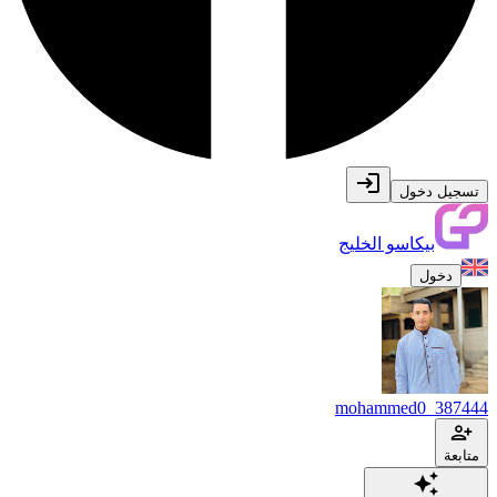
تسجيل دخول
بيكاسو الخليج
دخول
mohammed0_387444
متابعة