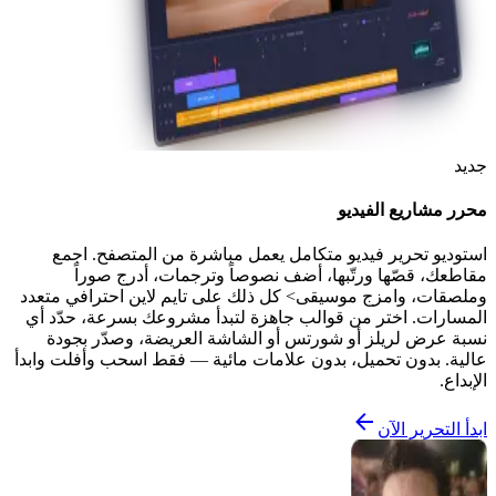
جديد
محرر مشاريع الفيديو
استوديو تحرير فيديو متكامل يعمل مباشرة من المتصفح. اجمع
مقاطعك، قصّها ورتّبها، أضف نصوصاً وترجمات، أدرج صوراً
وملصقات، وامزج موسيقى> كل ذلك على تايم لاين احترافي متعدد
المسارات. اختر من قوالب جاهزة لتبدأ مشروعك بسرعة، حدّد أي
نسبة عرض لريلز أو شورتس أو الشاشة العريضة، وصدّر بجودة
عالية. بدون تحميل، بدون علامات مائية — فقط اسحب وأفلت وابدأ
الإبداع.
ابدأ التحرير الآن