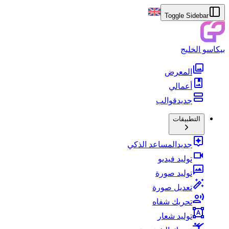
Toggle Sidebar
بيكاسو الخليج
المعرض
أعمالي
جديد
قوالب
التطبيقات
جديد
المساعد الذكي
توليد فيديو
توليد صورة
تعديل صورة
تحريك شفاه
توليد شعار