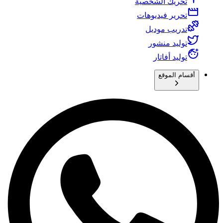
تحريك الشخصية
تحرير فيديوهات
تدريب موديل
توليد منشور
توليد أفاتار
أقسام الموقع